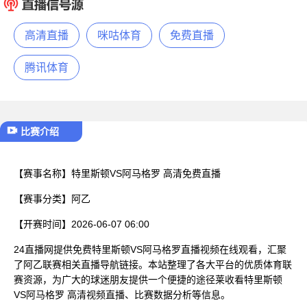
已结束
高清直播
咪咕体育
免费直播
腾讯体育
比赛介绍
【赛事名称】
特里斯顿VS阿马格罗 高清免费直播
【赛事分类】
阿乙
【开赛时间】
2026-06-07 06:00
24直播网提供免费特里斯顿VS阿马格罗直播视频在线观看，汇聚
了阿乙联赛相关直播导航链接。本站整理了各大平台的优质体育联
赛资源，为广大的球迷朋友提供一个便捷的途径莱收看特里斯顿
VS阿马格罗 高清视频直播、比赛数据分析等信息。