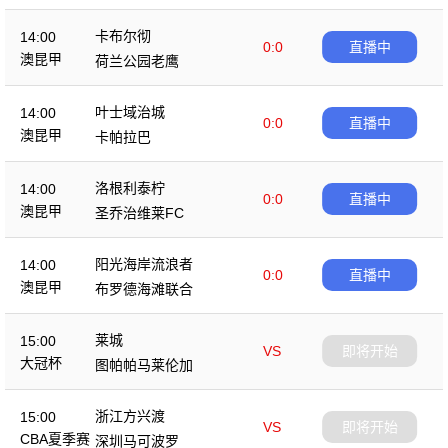
卡布尔彻
14:00
0:0
直播中
澳昆甲
荷兰公园老鹰
叶士域治城
14:00
0:0
直播中
澳昆甲
卡帕拉巴
洛根利泰柠
14:00
0:0
直播中
澳昆甲
圣乔治维莱FC
阳光海岸流浪者
14:00
0:0
直播中
澳昆甲
布罗德海滩联合
莱城
15:00
VS
即将开始
大冠杯
图帕帕马莱伦加
浙江方兴渡
15:00
VS
即将开始
CBA夏季赛
深圳马可波罗