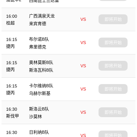
西南昆士兰达雷
广西漓泉天龙
16:00
VS
即将开始
桂超
来宾育德
布尔诺B队
16:15
VS
即将开始
捷丙
弗里德克
奥林莫斯B队
16:15
VS
即将开始
捷丙
斯洛瓦科B队
卡尔维纳B队
16:15
VS
即将开始
捷丙
乌赫尔斯基
斯洛云B队
16:30
VS
即将开始
斯伐甲
沙莫林
日利纳B队
16:30
VS
即将开始