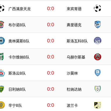
0:0
广西漓泉天龙
来宾育德
0:0
布尔诺B队
弗里德克
0:0
奥林莫斯B队
斯洛瓦科B队
0:0
卡尔维纳B队
乌赫尔斯基
0:0
斯洛云B队
沙莫林
0:0
日利纳B队
杜纳达纳
0:0
辛宁B队
波兰卡