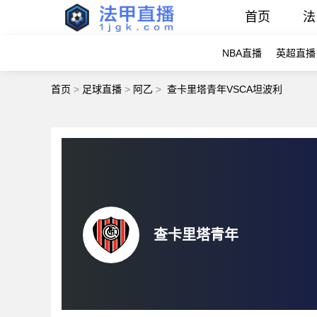
首页
法
NBA直播
英超直播
首页
>
足球直播
>
阿乙
>
查卡里塔青年VSCA坦波利
查卡里塔青年