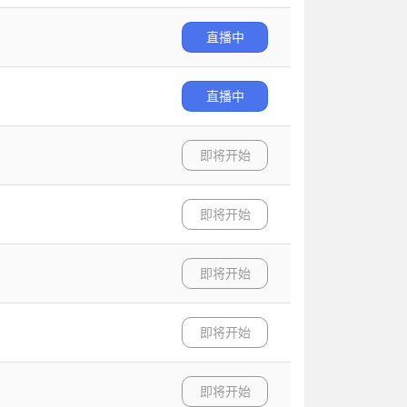
直播中
直播中
即将开始
即将开始
即将开始
即将开始
即将开始