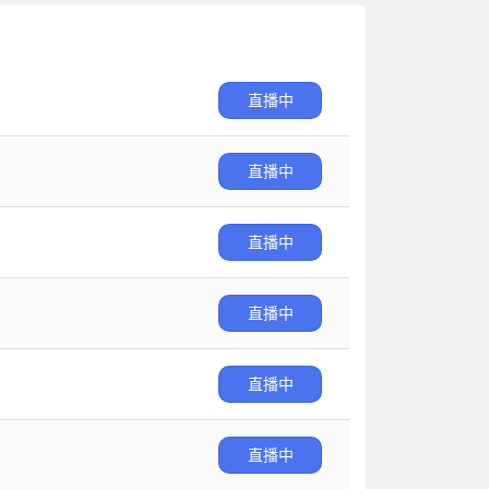
直播中
直播中
直播中
直播中
直播中
直播中