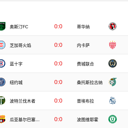
0:0
奥斯汀FC
蒂华纳
0:0
芝加哥火焰
内卡萨
0:0
蓝十字
费城联合
0:0
纽约城
桑托斯拉古纳
0:0
波特兰伐木者
普埃布拉
0:0
瓜亚基尔巴塞罗
波图维耶霍
那