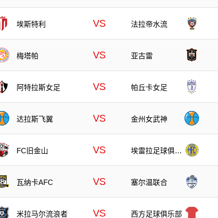
洛斯
VS
埃斯特利
法拉帝水流
VS
梅塔帕
亚古雷
VS
阿特拉斯女足
帕丘卡女足
VS
达拉斯飞翼
金州女武神
VS
FC旧金山
埃雷拉足球俱乐
部
VS
瓦纳卡AFC
塞尔温联合
VS
米拉马尔流浪者
西方足球俱乐部