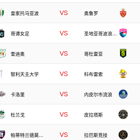
VS
皇家托马亚波
奥鲁罗
VS
哥谭女足
圣地亚哥波浪女
足
VS
奎迪奥
哥杜雷亚
VS
智利天主大学
科布雷索
VS
卡洛里
内皮尔市流浪
VS
杜兰戈
皮拉塔斯
VS
帕蒂特兰德莫雷
拉巴斯竞技