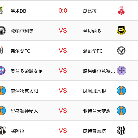
0:0
学术DB
瓜比拉
VS
欧帕尔利奥
圣贝纳多
VS
弗尔戈FC
温哥华FC
VS
奥兰多荣耀女足
路易维尔竞赛女
足
VS
康涅狄克太阳
凤凰城水银
VS
华盛顿神秘人
亚特兰大梦想
VS
塞阿拉
庞特普雷塔