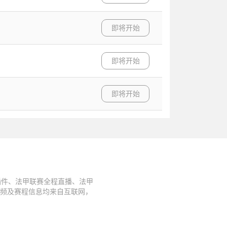
即将开始
即将开始
即将开始
插件、法甲联赛全程直播、法甲
视频及赛程信息均来自互联网，