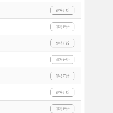
即将开始
即将开始
即将开始
即将开始
即将开始
即将开始
即将开始