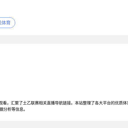
讯体育
线观看，汇聚了土乙联赛相关直播导航链接。本站整理了各大平台的优质
数据分析等信息。