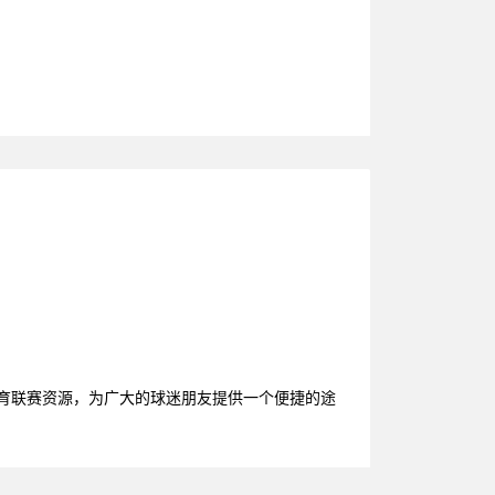
体育联赛资源，为广大的球迷朋友提供一个便捷的途