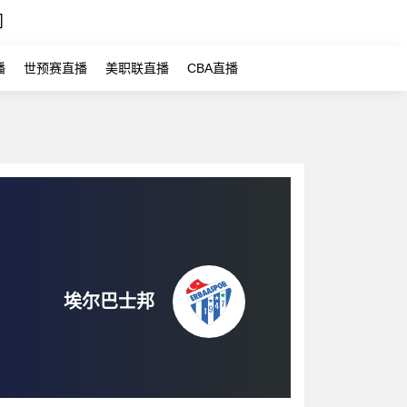
闻
播
世预赛直播
美职联直播
CBA直播
埃尔巴士邦