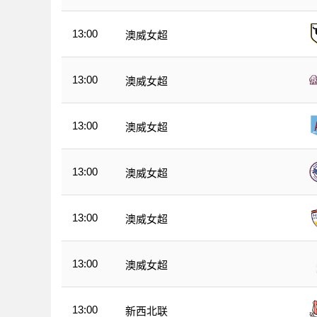
13:00
澳威女超
13:00
澳威女超
13:00
澳威女超
13:00
澳威女超
13:00
澳威女超
13:00
澳威女超
13:00
新西北联