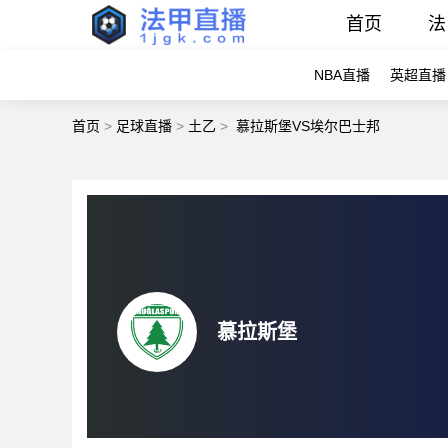
首页
法
NBA直播
英超直播
首页
>
足球直播
>
土乙
>
慕拉斯堡VS埃尔巴士邦
慕拉斯堡