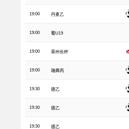
19:00
丹麦乙
19:00
葡U19
19:00
菲州长杯
19:00
瑞典丙
19:30
德乙
19:30
德乙
19:30
德乙