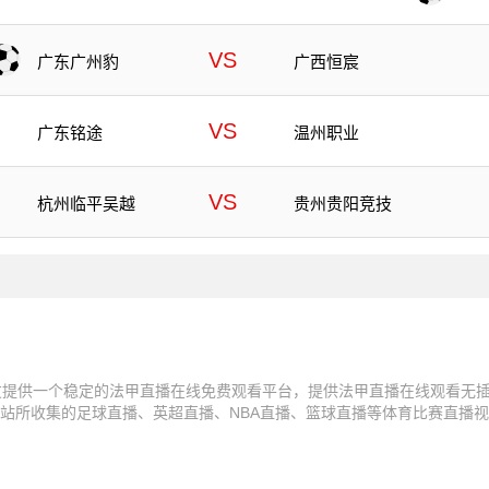
VS
广东广州豹
广西恒宸
VS
温州职业
广东铭途
VS
杭州临平吴越
贵州贵阳竞技
友提供一个稳定的法甲直播在线免费观看平台，提供法甲直播在线观看无
站所收集的足球直播、英超直播、NBA直播、篮球直播等体育比赛直播