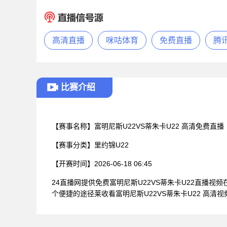
高清直播
咪咕体育
免费直播
腾
比赛介绍
【赛事名称】
富明尼斯U22VS蒂朱卡U22 高清免费直播
【赛事分类】
里约锦U22
【开赛时间】
2026-06-18 06:45
24直播网提供免费富明尼斯U22VS蒂朱卡U22直播
个便捷的途径莱收看富明尼斯U22VS蒂朱卡U22 高清