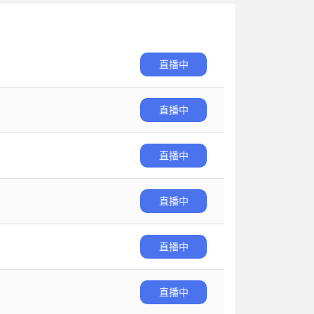
直播中
直播中
直播中
直播中
直播中
直播中