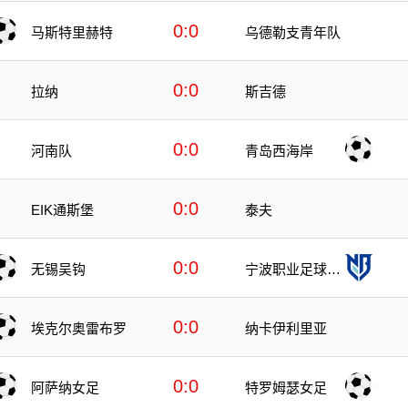
0:0
马斯特里赫特
乌德勒支青年队
0:0
拉纳
斯吉德
0:0
河南队
青岛西海岸
0:0
EIK通斯堡
泰夫
0:0
无锡吴钩
宁波职业足球俱
乐部
0:0
埃克尔奥雷布罗
纳卡伊利里亚
0:0
阿萨纳女足
特罗姆瑟女足