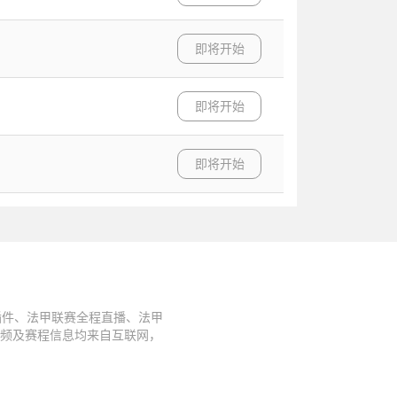
即将开始
即将开始
即将开始
插件、法甲联赛全程直播、法甲
视频及赛程信息均来自互联网，