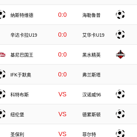
0:0
纳斯特维德
海勒鲁普
0:0
辛达卡拉U19
艾华卡U19
0:0
基尼巴国王
黑水精英
0:0
IFK于默奥
弗兰斯塔
VS
科特布斯
汉诺威96
VS
纽伦堡
德累斯顿
VS
圣保利
菲尔特