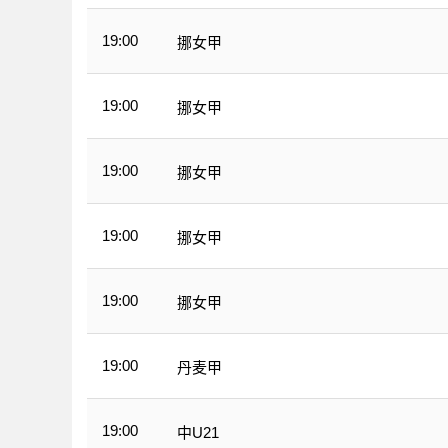
19:00
挪女甲
19:00
挪女甲
19:00
挪女甲
19:00
挪女甲
19:00
挪女甲
19:00
丹麦甲
19:00
中U21