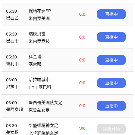
保地花高SP
05:30
0:0
直播中
巴西乙
米内罗美洲
瑞模贝雷
05:30
0:0
直播中
巴西甲
米内罗竞技
科金博
05:30
0:0
直播中
智利甲
塞雷那
哈拉帕城市
06:00
0:0
直播中
尼拉甲
HYH 塞巴科
墨西哥美洲队女足
06:00
0:0
直播中
墨西女超
克鲁兹女足
华盛顿精神女足
06:30
VS
即将开始
美女职
北卡罗莱纳女足