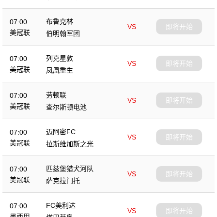
布鲁克林
07:00
VS
即将开始
美冠联
伯明翰军团
列克星敦
07:00
VS
即将开始
美冠联
凤凰重生
劳顿联
07:00
VS
即将开始
美冠联
查尔斯顿电池
迈阿密FC
07:00
VS
即将开始
美冠联
拉斯维加斯之光
匹兹堡猎犬河队
07:00
VS
即将开始
美冠联
萨克拉门托
FC美利达
07:00
VS
即将开始
墨西甲