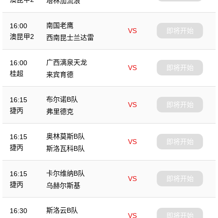
塔林加流浪
南国老鹰
16:00
VS
即将开始
澳昆甲2
西南昆士兰达雷
广西漓泉天龙
16:00
VS
即将开始
桂超
来宾育德
布尔诺B队
16:15
VS
即将开始
捷丙
弗里德克
奥林莫斯B队
16:15
VS
即将开始
捷丙
斯洛瓦科B队
卡尔维纳B队
16:15
VS
即将开始
捷丙
乌赫尔斯基
斯洛云B队
16:30
VS
即将开始