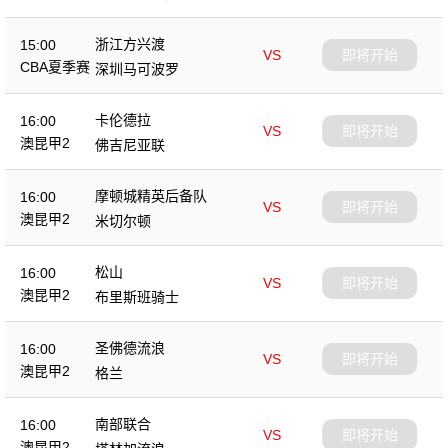
浙江方兴渡
15:00
VS
即将开始
CBA夏季赛
深圳马可波罗
卡伦德拉
16:00
VS
即将开始
澳昆甲2
佛吉尼亚联
摩顿城精英后备队
16:00
VS
即将开始
澳昆甲2
米切尔顿
松山
16:00
VS
即将开始
澳昆甲2
布里斯班骑士
圣佛德流浪
16:00
VS
即将开始
澳昆甲2
格兰
南部联合
16:00
VS
即将开始
澳昆甲2