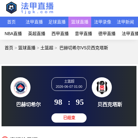
首页
法甲直播
足球直播
篮球直播
法甲录像
法甲新闻
NBA直播
英超直播
西甲直播
意甲直播
德甲直播
法甲直
首页
>
篮球直播
>
土篮超
>
巴赫切希尔VS贝西克塔斯
土篮超
2026-06-07 01:00
98
:
95
巴赫切希尔
贝西克