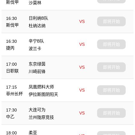
斯伐甲
沙莫林
日利纳B队
16:30
VS
即将开始
斯伐甲
杜纳达纳
辛宁B队
16:30
VS
即将开始
捷丙
波兰卡
东京绿茵
17:00
VS
即将开始
日职联
川崎前锋
凤凰燃料大师
17:15
VS
即将开始
菲州长杯
伊拉斯图阴阳天
大连可为
17:30
VS
即将开始
中乙
兰州陇原竞技
柔亚
18:00