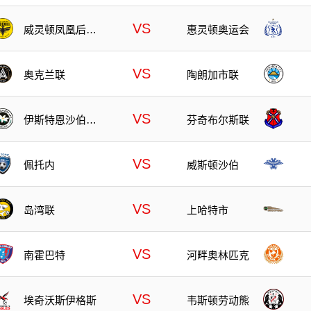
VS
威灵顿凤凰后备
惠灵顿奥运会
队
VS
奥克兰联
陶朗加市联
VS
伊斯特恩沙伯奥
芬奇布尔斯联
克兰
VS
佩托内
威斯顿沙伯
VS
岛湾联
上哈特市
VS
南霍巴特
河畔奥林匹克
VS
埃奇沃斯伊格斯
韦斯顿劳动熊