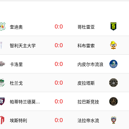
0:0
奎迪奥
哥杜雷亚
0:0
智利天主大学
科布雷索
0:0
卡洛里
内皮尔市流浪
0:0
杜兰戈
皮拉塔斯
0:0
帕蒂特兰德莫雷
拉巴斯竞技
洛斯
0:0
埃斯特利
法拉帝水流