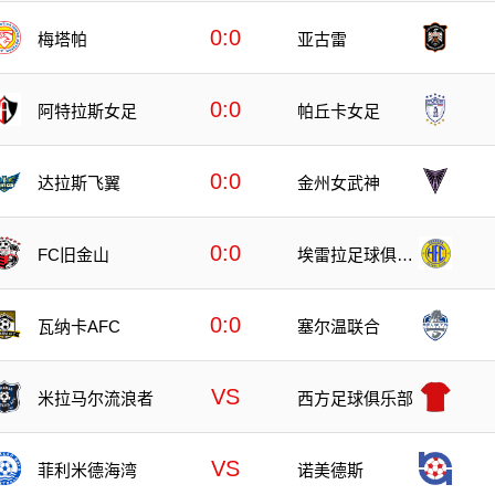
0:0
梅塔帕
亚古雷
0:0
阿特拉斯女足
帕丘卡女足
0:0
达拉斯飞翼
金州女武神
0:0
FC旧金山
埃雷拉足球俱乐
部
0:0
瓦纳卡AFC
塞尔温联合
VS
米拉马尔流浪者
西方足球俱乐部
VS
菲利米德海湾
诺美德斯