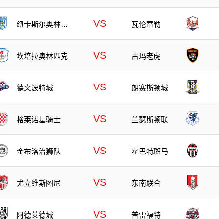
VS
纽卡斯尔奥林匹
瓦伦蒂勒
克
VS
坎培拉奥林匹克
古玛老虎
VS
德文波特城
朗赛斯顿城
VS
格莱诺基骑士
兰瑟斯顿联
VS
金布洛治狮队
霍巴特斑马
VS
尤立维斯图尼
东南联合
VS
阿德莱德城
普雷福特